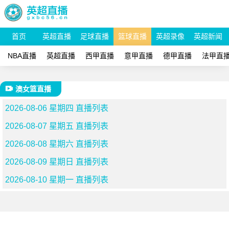
首页
英超直播
足球直播
篮球直播
英超录像
英超新闻
NBA直播
英超直播
西甲直播
意甲直播
德甲直播
法甲直
澳女篮直播
2026-08-06 星期四 直播列表
2026-08-07 星期五 直播列表
2026-08-08 星期六 直播列表
2026-08-09 星期日 直播列表
2026-08-10 星期一 直播列表