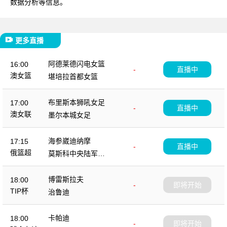
数据分析等信息。
更多直播
阿德莱德闪电女篮
16:00
-
直播中
澳女篮
堪培拉首都女篮
布里斯本狮吼女足
17:00
-
直播中
澳女联
墨尔本城女足
海参崴迪纳摩
17:15
-
直播中
俄篮超
莫斯科中央陆军B
队
博雷斯拉夫
18:00
-
即将开始
TIP杯
治鲁迪
卡帕迪
18:00
-
即将开始