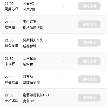
阿曼FC
21:00
-
即将开始
阿曼苏杯
阿尔纳斯
韦尔瓦罗
21:00
-
即将开始
埃塞超
谢格尔凯特马
莫斯科火车头
21:00
-
即将开始
球会友谊
成都蓉城
艾马希亚
21:30
-
即将开始
卡塔杯
威柯拉
哥罗纳
22:00
-
即将开始
球会友谊
基辅迪纳摩
谢菲尔德联队U21
22:00
-
即将开始
英乙U21
克鲁U21