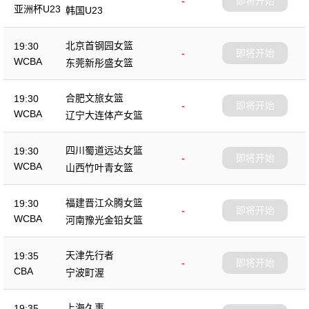
-
即将开始
亚洲杯U23
韩国U23
北京首钢园女篮
19:30
-
即将开始
WCBA
东莞新彤盛女篮
合肥文旅女篮
19:30
-
即将开始
WCBA
辽宁大连体产女篮
四川蜀道远达女篮
19:30
-
即将开始
WCBA
山西竹叶青女篮
福建晋江众腾女篮
19:30
-
即将开始
WCBA
河南豫光金铅女篮
天津先行者
19:35
-
即将开始
CBA
宁波町渥
上海久事
19:35