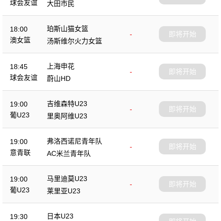
球会友谊
大田市民
珀斯山猫女篮
18:00
-
即将开始
澳女篮
汤斯维尔火力女篮
上海申花
18:45
-
即将开始
球会友谊
蔚山HD
吉维森特U23
19:00
-
即将开始
葡U23
里奥阿维U23
弗洛西诺尼青年队
19:00
-
即将开始
意青联
AC米兰青年队
马里迪莫U23
19:00
-
即将开始
葡U23
莱里亚U23
日本U23
19:30