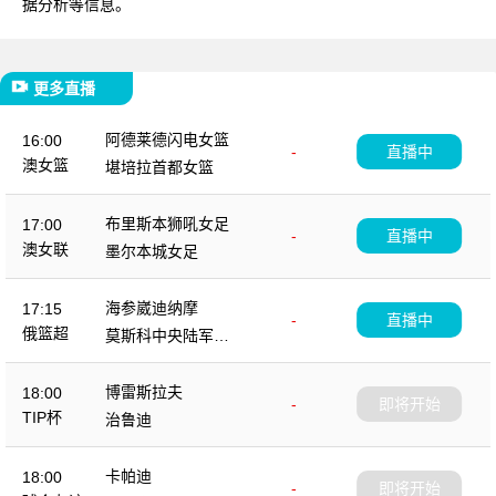
据分析等信息。
更多直播
阿德莱德闪电女篮
16:00
-
直播中
澳女篮
堪培拉首都女篮
布里斯本狮吼女足
17:00
-
直播中
澳女联
墨尔本城女足
海参崴迪纳摩
17:15
-
直播中
俄篮超
莫斯科中央陆军B
队
博雷斯拉夫
18:00
-
即将开始
TIP杯
治鲁迪
卡帕迪
18:00
-
即将开始