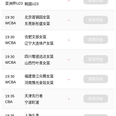
-
即将开始
亚洲杯U23
韩国U23
北京首钢园女篮
19:30
-
即将开始
WCBA
东莞新彤盛女篮
合肥文旅女篮
19:30
-
即将开始
WCBA
辽宁大连体产女篮
四川蜀道远达女篮
19:30
-
即将开始
WCBA
山西竹叶青女篮
福建晋江众腾女篮
19:30
-
即将开始
WCBA
河南豫光金铅女篮
天津先行者
19:35
-
即将开始
CBA
宁波町渥
上海久事
19:35