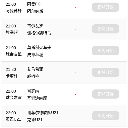
阿曼FC
21:00
-
即将开始
阿曼苏杯
阿尔纳斯
韦尔瓦罗
21:00
-
即将开始
埃塞超
谢格尔凯特马
莫斯科火车头
21:00
-
即将开始
球会友谊
成都蓉城
艾马希亚
21:30
-
即将开始
卡塔杯
威柯拉
哥罗纳
22:00
-
即将开始
球会友谊
基辅迪纳摩
谢菲尔德联队U21
22:00
-
即将开始
英乙U21
克鲁U21