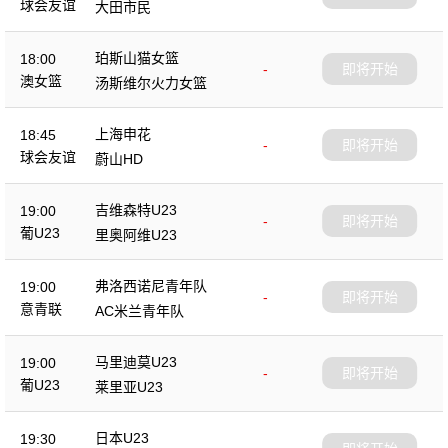
球会友谊
大田市民
珀斯山猫女篮
18:00
-
即将开始
澳女篮
汤斯维尔火力女篮
上海申花
18:45
-
即将开始
球会友谊
蔚山HD
吉维森特U23
19:00
-
即将开始
葡U23
里奥阿维U23
弗洛西诺尼青年队
19:00
-
即将开始
意青联
AC米兰青年队
马里迪莫U23
19:00
-
即将开始
葡U23
莱里亚U23
日本U23
19:30