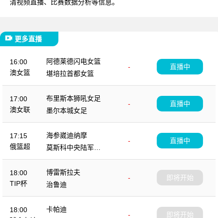
清视频直播、比赛数据分析等信息。
更多直播
阿德莱德闪电女篮
16:00
-
直播中
澳女篮
堪培拉首都女篮
布里斯本狮吼女足
17:00
-
直播中
澳女联
墨尔本城女足
海参崴迪纳摩
17:15
-
直播中
俄篮超
莫斯科中央陆军B
队
博雷斯拉夫
18:00
-
即将开始
TIP杯
治鲁迪
卡帕迪
18:00
-
即将开始