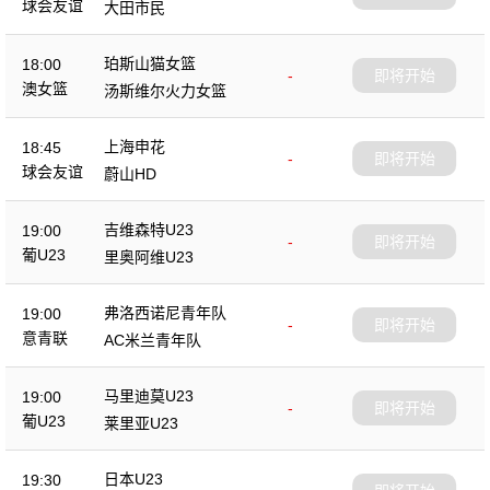
球会友谊
大田市民
珀斯山猫女篮
18:00
-
即将开始
澳女篮
汤斯维尔火力女篮
上海申花
18:45
-
即将开始
球会友谊
蔚山HD
吉维森特U23
19:00
-
即将开始
葡U23
里奥阿维U23
弗洛西诺尼青年队
19:00
-
即将开始
意青联
AC米兰青年队
马里迪莫U23
19:00
-
即将开始
葡U23
莱里亚U23
日本U23
19:30