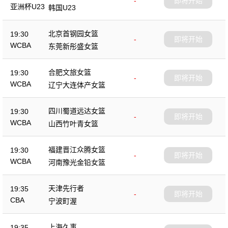
-
即将开始
亚洲杯U23
韩国U23
北京首钢园女篮
19:30
-
即将开始
WCBA
东莞新彤盛女篮
合肥文旅女篮
19:30
-
即将开始
WCBA
辽宁大连体产女篮
四川蜀道远达女篮
19:30
-
即将开始
WCBA
山西竹叶青女篮
福建晋江众腾女篮
19:30
-
即将开始
WCBA
河南豫光金铅女篮
天津先行者
19:35
-
即将开始
CBA
宁波町渥
上海久事
19:35