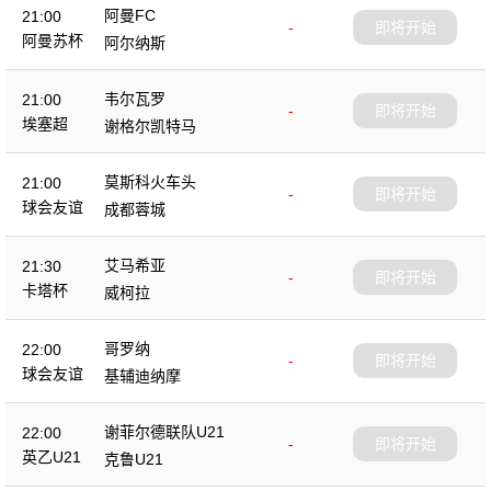
阿曼FC
21:00
-
即将开始
阿曼苏杯
阿尔纳斯
韦尔瓦罗
21:00
-
即将开始
埃塞超
谢格尔凯特马
莫斯科火车头
21:00
-
即将开始
球会友谊
成都蓉城
艾马希亚
21:30
-
即将开始
卡塔杯
威柯拉
哥罗纳
22:00
-
即将开始
球会友谊
基辅迪纳摩
谢菲尔德联队U21
22:00
-
即将开始
英乙U21
克鲁U21