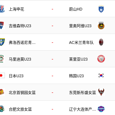
-
上海申花
蔚山HD
-
吉维森特U23
里奥阿维U23
-
弗洛西诺尼青年
AC米兰青年队
队
-
马里迪莫U23
莱里亚U23
-
日本U23
韩国U23
-
北京首钢园女篮
东莞新彤盛女篮
-
合肥文旅女篮
辽宁大连体产女