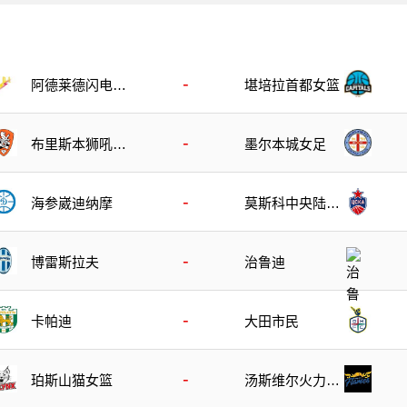
-
阿德莱德闪电女
堪培拉首都女篮
篮
-
布里斯本狮吼女
墨尔本城女足
足
-
海参崴迪纳摩
莫斯科中央陆军
B队
-
博雷斯拉夫
治鲁迪
-
卡帕迪
大田市民
-
珀斯山猫女篮
汤斯维尔火力女
篮