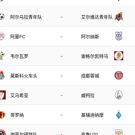
-
阿尔乌拉青年队
艾尔维达青年队
-
阿曼FC
阿尔纳斯
-
韦尔瓦罗
谢格尔凯特马
-
莫斯科火车头
成都蓉城
-
艾马希亚
威柯拉
-
哥罗纳
基辅迪纳摩
-
谢菲尔德联队U
克鲁U21