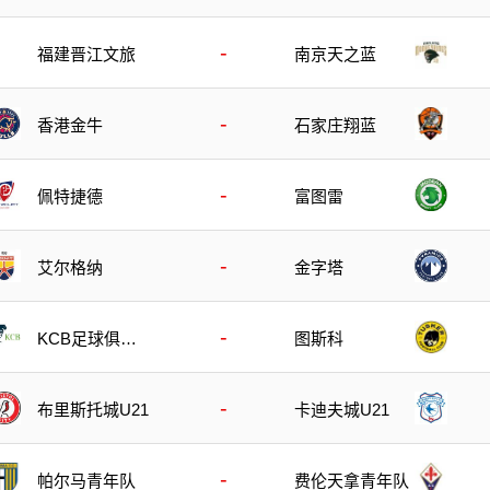
-
福建晋江文旅
南京天之蓝
-
香港金牛
石家庄翔蓝
-
佩特捷德
富图雷
-
艾尔格纳
金字塔
-
KCB足球俱乐
图斯科
部
-
布里斯托城U21
卡迪夫城U21
-
帕尔马青年队
费伦天拿青年队