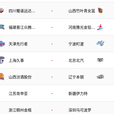
篮
-
四川蜀道远达女
山西竹叶青女篮
篮
-
福建晋江众腾女
河南豫光金铅女
篮
篮
-
天津先行者
宁波町渥
-
上海久事
北京北汽
-
山西汾酒股份
辽宁本钢
-
江苏肯帝亚
新疆伊力特
-
浙江稠州金租
深圳马可波罗