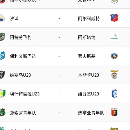
21
-
沙迦
阿尔科威特
-
阿特劳飞豹
阿斯塔纳
-
保利文斯巴达
莱夫斯基
-
维塞乌U23
本菲卡U23
-
埃什特雷拉U23
维薛拿U23
-
莎索罗青年队
热拿亚青年队